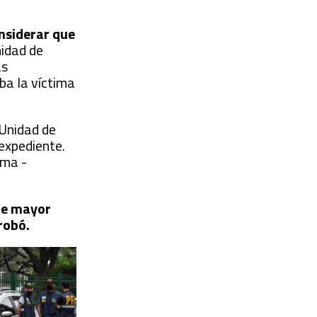
onsiderar que
nidad de
as
ba la víctima
 Unidad de
expediente.
rma -
 de mayor
probó.