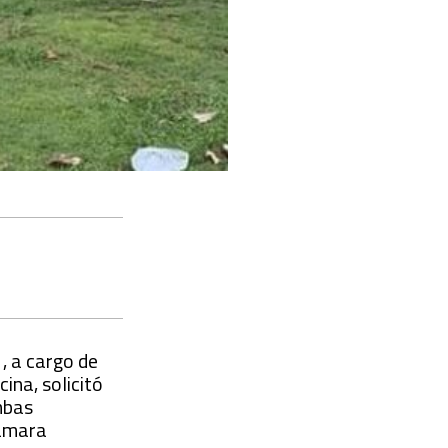
, a cargo de
ina, solicitó
mbas
Cámara