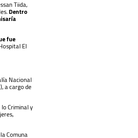
ssan Tiida,
les.
Dentro
misaría
ue fue
 Hospital El
alía Nacional
), a cargo de
lo Criminal y
jeres,
e la Comuna