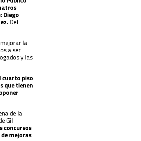
gio Público
cuatros
: Diego
uez.
Del
 mejorar la
mos a ser
bogados y las
l cuarto piso
os que tienen
roponer
ena de la
e Gil
los concursos
so de mejoras