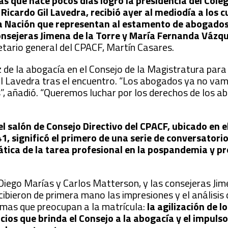
ntas que hace pocos días logró la presidencia del Cole
Ricardo Gil Lavedra, recibió ayer al mediodía a los 
la Nación que representan al estamento de abogados
consejeras Jimena de la Torre y María Fernanda Vázq
etario general del CPACF, Martín Casares.
z de la abogacía en el Consejo de la Magistratura para
 Gil Lavedra tras el encuentro. “Los abogados ya no va
, añadió. “Queremos luchar por los derechos de los a
el salón de Consejo Directivo del CPACF, ubicado en e
441, significó el primero de una serie de conversatori
tica de la tarea profesional en la pospandemia y p
Diego Marías y Carlos Matterson, y las consejeras Jim
ibieron de primera mano las impresiones y el análisis d
mas que preocupan a la matrícula:
la agilización de 
rvicios que brinda el Consejo a la abogacía y el impul