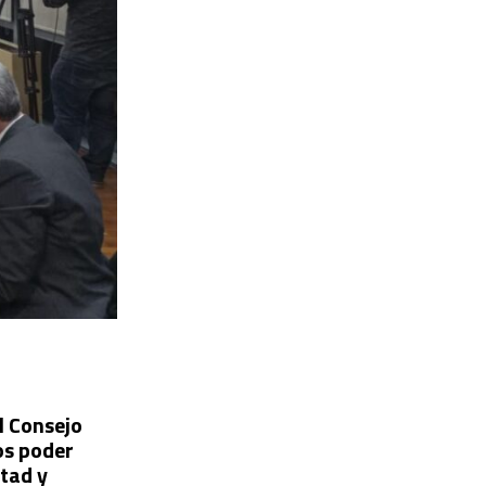
el Consejo
os poder
ntad y