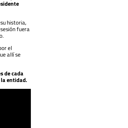
esidente
su historia,
 sesión fuera
o.
por el
e allí se
es de cada
 la entidad.