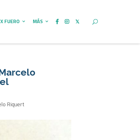
 X FUERO
MÁS
 Marcelo
el
elo Riquert