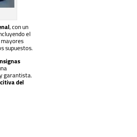
enal
, con un
ncluyendo el
on mayores
dos supuestos.
onsignas
una
 y garantista.
itiva del