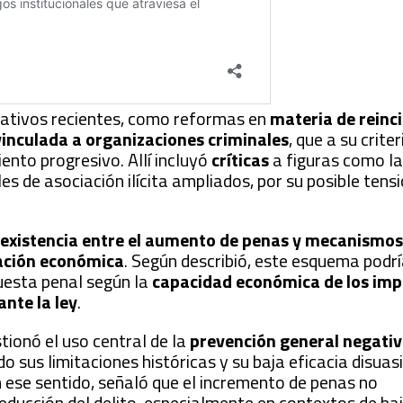
ativos recientes, como reformas en
materia de reinci
 vinculada a organizaciones criminales
, que a su crite
ento progresivo. Allí incluyó
críticas
a figuras como la
les de asociación ilícita ampliados, por su posible tens
existencia entre el aumento de penas y mecanismos 
ración económica
. Según describió, este esquema podr
uesta penal según la
capacidad económica de los im
ante la ley
.
stionó el uso central de la
prevención general negati
do sus limitaciones históricas y su baja eficacia disuas
n ese sentido, señaló que el incremento de penas no
ducción del delito, especialmente en contextos de ba