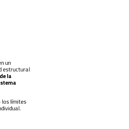
en un
d estructural
de la
sistema
 los límites
ndividual.