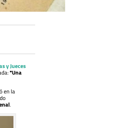
as y Jueces
lada:
"Una
ó en la
ado
penal
.