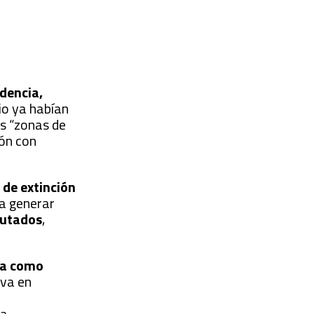
dencia,
rio ya habían
s “zonas de
ión con
de extinción
ía generar
putados
,
va como
iva en
ja