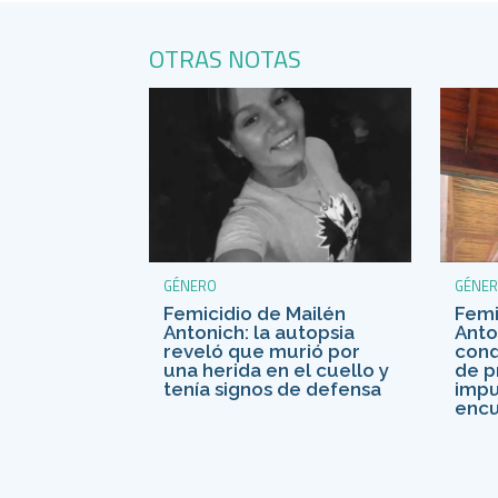
OTRAS NOTAS
GÉNE
GÉNERO
Femi
Femicidio de Mailén
Anto
Antonich: la autopsia
cond
reveló que murió por
de p
una herida en el cuello y
impu
tenía signos de defensa
encu