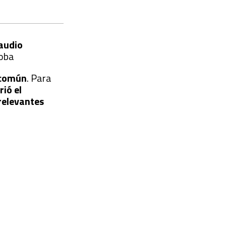
audio
oba
 común
. Para
ió el
relevantes