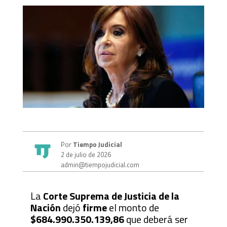
Por
Tiempo Judicial
2 de julio de 2026
admin@tiempojudicial.com
La
Corte Suprema de Justicia de la
Nación
dejó
firme
el monto de
$684.990.350.139,86
que deberá ser