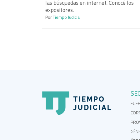
las búsquedas en internet. Conocé los
expositores.
Por
Tiempo Judicial
SE
FUE
COR
PROV
GÉN