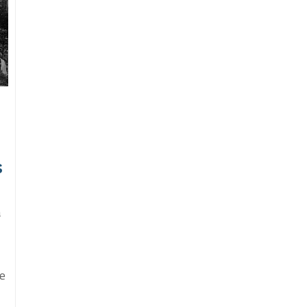
s
a
s
te