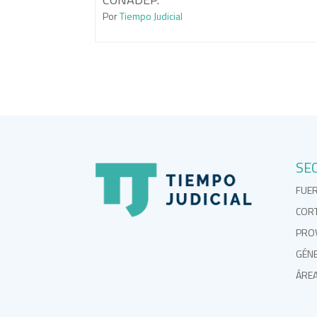
Por
Tiempo Judicial
SE
FUE
COR
PROV
GÉN
ÁRE