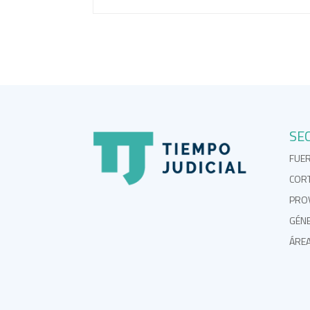
SE
FUE
COR
PROV
GÉN
ÁRE