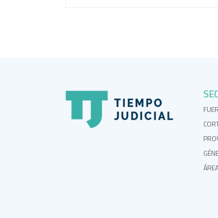
SE
FUE
COR
PROV
GÉN
ÁRE