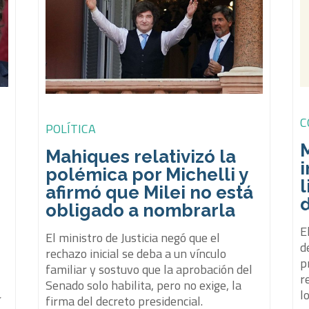
C
POLÍTICA
M
Mahiques relativizó la
i
polémica por Michelli y
l
afirmó que Milei no está
obligado a nombrarla
E
El ministro de Justicia negó que el
d
rechazo inicial se deba a un vínculo
p
s
familiar y sostuvo que la aprobación del
r
Senado solo habilita, pero no exige, la
l
r
firma del decreto presidencial.