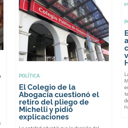
P
E
c
v
L
o
POLÍTICA
M
El Colegio de la
e
t
Abogacía cuestionó el
d
retiro del pliego de
P
Michelli y pidió
explicaciones
s