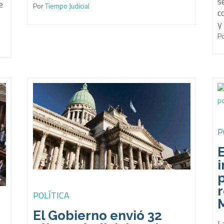
s
e
Por
Tiempo Judicial
c
y
P
P
E
i
p
r
POLÍTICA
M
El Gobierno envió 32
L