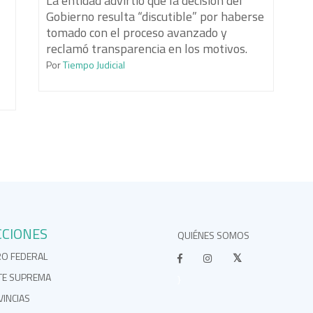
La entidad advirtió que la decisión del
Gobierno resulta “discutible” por haberse
tomado con el proceso avanzado y
reclamó transparencia en los motivos.
Por
Tiempo Judicial
CCIONES
QUIÉNES SOMOS
RO FEDERAL
TE SUPREMA
}
INCIAS