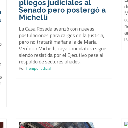
pliegos judiciales al
d
Senado pero postergó a
ó
M
Michelli
a
c
n
La Casa Rosada avanzó con nuevas
a
postulaciones para cargos en la Justicia,
P
pero no tratará mañana la de María
o
Verónica Michelli, cuya candidatura sigue
siendo resistida por el Ejecutivo pese al
respaldo de sectores aliados.
e
Por
Tiempo Judicial
s
n