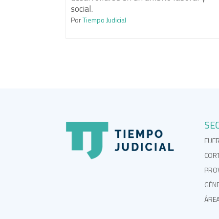
social.
Por
Tiempo Judicial
SE
FUE
COR
PROV
GÉN
ÁRE