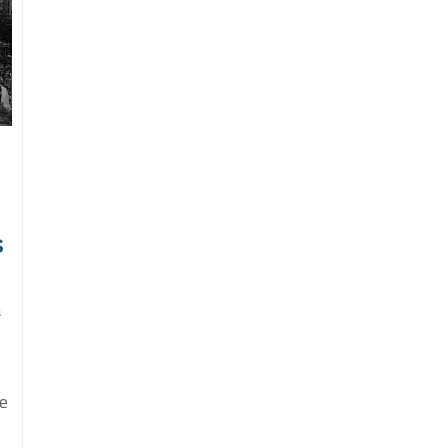
s
a
s
te