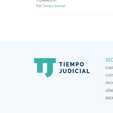
Por
Tiempo Judicial
SE
FUE
COR
PROV
GÉN
ÁRE