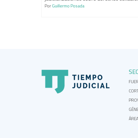
Por
Guillermo Posada
SE
FUE
COR
PROV
GÉN
ÁRE