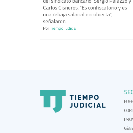
del sindicato bancario, Sergio Palazzo y
Carlos Cisneros. "Es confiscatorio y es
una rebaja salarial encubierta",
señalaron.
Por
Tiempo Judicial
SE
FUE
COR
PROV
GÉN