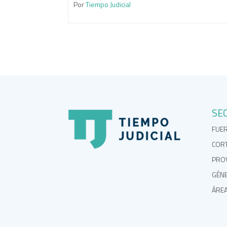
Por
Tiempo Judicial
SE
FUE
COR
PROV
GÉN
ÁRE