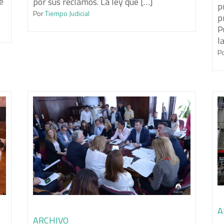
e
por sus reclamos. La ley que […]
p
Por
Tiempo Judicial
p
P
l
P
A
ARCHIVO