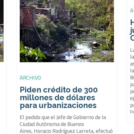
A
H
j
L
l
a
l
B
ARCHIVO
p
Piden crédito de 300
p
millones de dólares
e
para urbanizaciones
p
P
El pedido que el Jefe de Gobierno de la
o
Ciudad Autónoma de Buenos
Aires, Horacio Rodríguez Larreta, efectuó