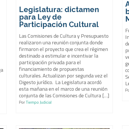
Legislatura: dictamen
b
para Ley de
Participación Cultural
F
Las Comisiones de Cultura y Presupuesto
I
realizaron una reunión conjunta donde
d
firmaron el proyecto que crea el régimen
p
destinado a estimular e incentivar la
v
participación privada para el
g
financiamiento de propuestas
ga
c
culturales. Actualizan por segunda vez el
S
Digesto jurídico. La Legislatura acordó
L
esta mañana en el marco de una reunión
P
conjunta de las Comisiones de Cultura […]
Por
Tiempo Judicial