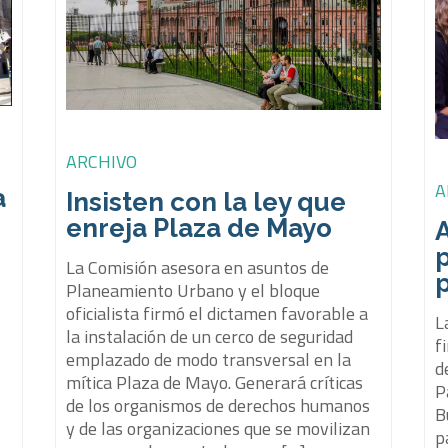
ARCHIVO
A
a
Insisten con la ley que
enreja Plaza de Mayo
p
La Comisión asesora en asuntos de
Planeamiento Urbano y el bloque
oficialista firmó el dictamen favorable a
L
la instalación de un cerco de seguridad
f
a
emplazado de modo transversal en la
d
mítica Plaza de Mayo. Generará críticas
P
de los organismos de derechos humanos
B
y de las organizaciones que se movilizan
p