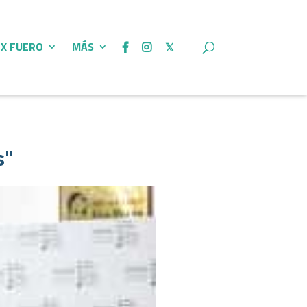
 X FUERO
MÁS
s"