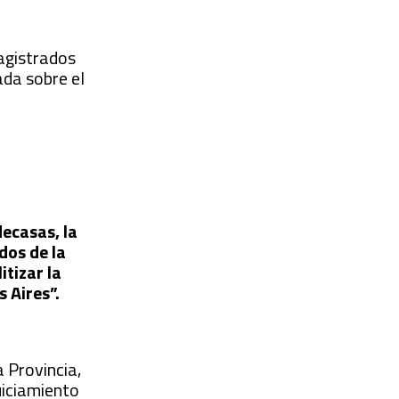
agistrados
ada sobre el
ecasas, la
dos de la
itizar la
s Aires”.
 Provincia,
juiciamiento