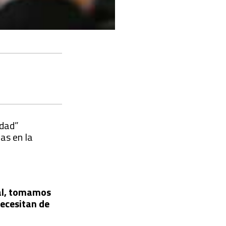
edad”
as en la
dal, tomamos
necesitan de