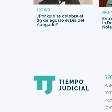
ARCHIVO
ARCHI
¿Por qué se celebra el
Entr
29 de agosto el Día del
la D
Abogado?
Nola
SE
FUE
COR
PROV
GÉN