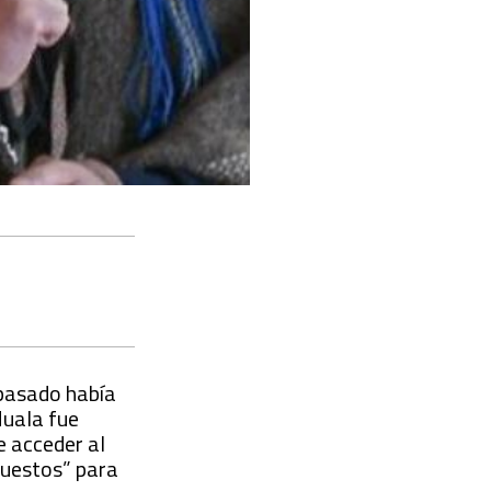
 pasado había
Huala fue
e acceder al
puestos” para