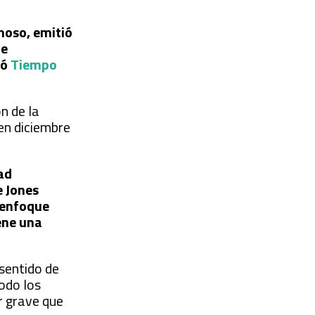
onoso, emitió
de
ió
Tiempo
n de la
 en diciembre
tad
e Jones
l enfoque
ene una
sentido de
todo los
r grave que