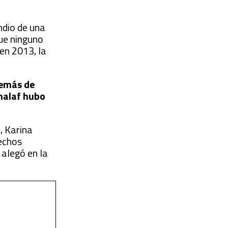
ndio de una
que ninguno
 en 2013, la
demás de
chalaf hubo
, Karina
rechos
 alegó en la