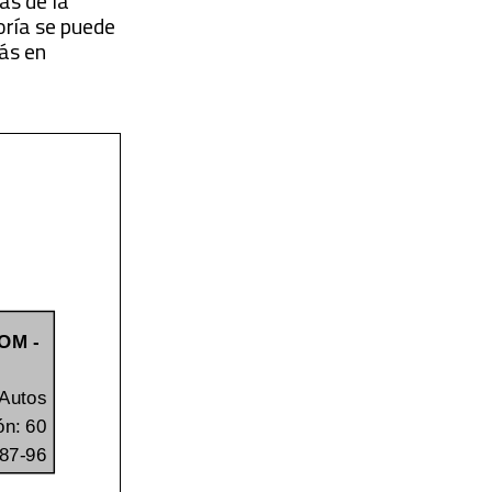
as de la
oría se puede
más en