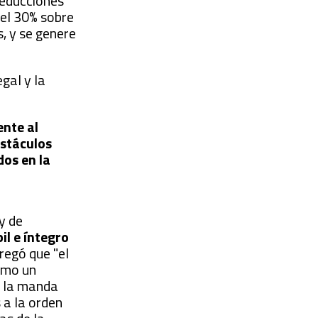
deducciones
 el 30% sobre
, y se genere
gal y la
nte al
bstáculos
dos en la
y de
l e íntegro
regó que "el
como un
, la manda
s a la orden