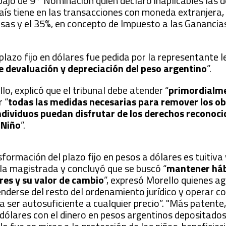
abajo de 9° Nominación quien declaró inaplicables las 
país tiene en las transacciones con moneda extranjera,
isas y el 35%, en concepto de Impuesto a las Ganancias
plazo fijo en dólares fue pedida por la representante le
e devaluación y depreciación del peso argentino
”.
lo, explicó que el tribunal debe atender “
primordialme
r “
todas las medidas necesarias para remover los o
individuos puedan disfrutar de los derechos reconoci
 Niño
”.
sformación del plazo fijo en pesos a dólares es tuitiva 
 la magistrada y concluyó que se buscó “
mantener hábi
res y su valor de cambio
”, expresó Morello quienes ag
nderse del resto del ordenamiento jurídico y operar 
ser autosuficiente a cualquier precio”.
"Más patente
en dólares con el dinero en pesos argentinos depositado