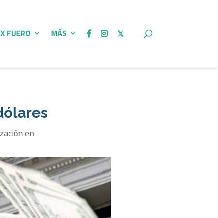
 X FUERO
MÁS
dólares
ización en