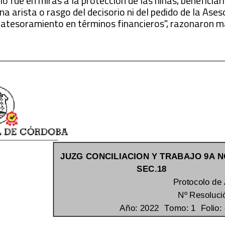
lo fue en miras a la protección de las niñas, beneficiari
a arista o rasgo del decisorio ni del pedido de la Ases
de atesoramiento en términos financieros", razonaron 