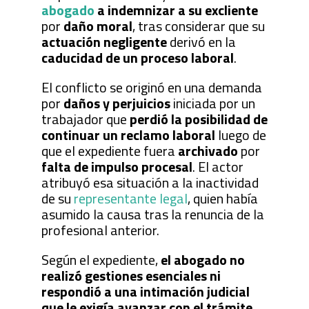
abogado
a indemnizar a su excliente
por
daño moral
, tras considerar que su
actuación negligente
derivó en la
caducidad de un proceso laboral
.
El conflicto se originó en una demanda
por
daños y perjuicios
iniciada por un
trabajador que
perdió la posibilidad de
continuar un reclamo laboral
luego de
que el expediente fuera
archivado
por
falta de impulso procesal
. El actor
atribuyó esa situación a la inactividad
de su
representante legal
, quien había
asumido la causa tras la renuncia de la
profesional anterior.
Según el expediente,
el abogado no
realizó gestiones esenciales ni
respondió a una intimación judicial
que le exigía avanzar con el trámite
,