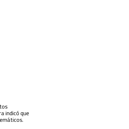
stos
ra indicó que
temáticos.