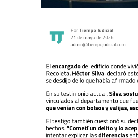
Por
Tiempo Judicial
21 de mayo de 2026
admin@tiempojudicial.com
El
encargado
del edificio donde viv
Recoleta,
Héctor Silva
, declaró est
se desdijo de lo que había afirmado 
En su testimonio actual,
Silva sost
vinculados al departamento que fue
que venían con bolsos y valijas, eso
El testigo también cuestionó su decl
hechos.
“Cometí un delito y lo acep
intentar explicar las
diferencias
ent