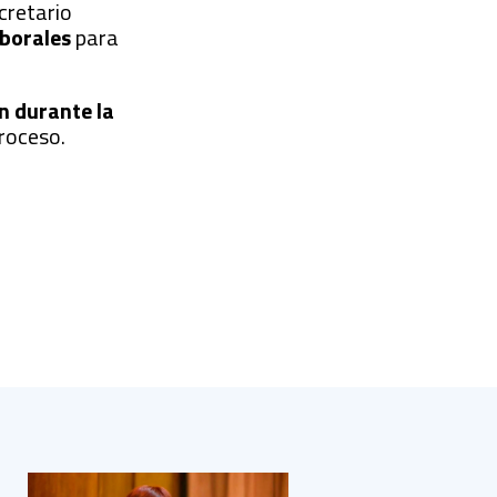
ecretario
borales
para
n durante la
proceso.