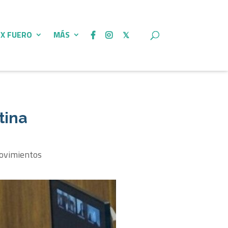
 X FUERO
MÁS
tina
movimientos