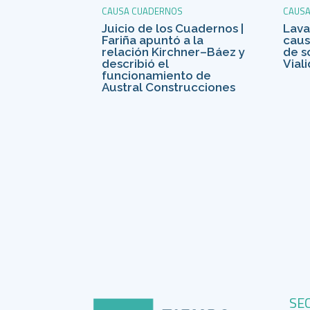
CAUSA CUADERNOS
CAUS
Juicio de los Cuadernos |
Lava
Fariña apuntó a la
caus
relación Kirchner–Báez y
de s
describió el
Vial
funcionamiento de
Austral Construcciones
SE