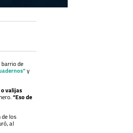
 barrio de
uadernos”
y
o valijas
inero.
“Eso de
 de los
uró, al