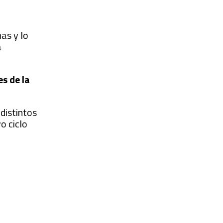
nas y lo
a
es de la
distintos
o ciclo