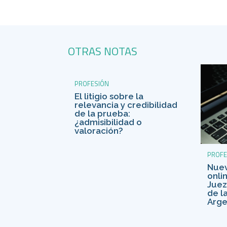
OTRAS NOTAS
PROFESIÓN
El litigio sobre la
relevancia y credibilidad
de la prueba:
¿admisibilidad o
valoración?
PROFE
Nuev
onli
Juez
de l
Arge