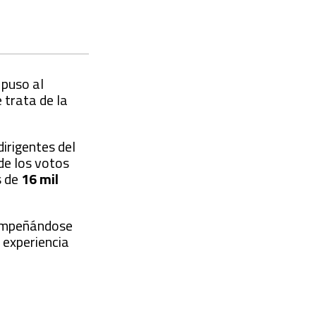
 puso al
 trata de la
irigentes del
de los votos
s de
16 mil
sempeñándose
 experiencia