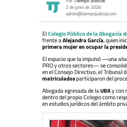
Por
Tiempo Judicial
2 de junio de 2026
admin@tiempojudicial.com
El
Colegio Público de la Abogacía d
frente a
Alejandra García
, quien in
primera mujer en ocupar la presid
El espacio que la impulsó —una alia
PRO y otros sectores— se consolidó
en el Consejo Directivo, el Tribunal
matriculados
participaron del proce
Abogada egresada de la
UBA
y con 
dentro del propio Colegio como res
en estudios jurídicos del ámbito pri