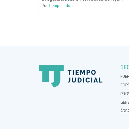
Por
Tiempo Judicial
SE
FUE
COR
PROV
GÉN
ÁRE