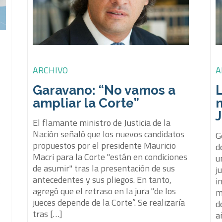
ARCHIVO
A
e
Garavano: “No vamos a
ampliar la Corte”
J
El flamante ministro de Justicia de la
Nación señaló que los nuevos candidatos
G
propuestos por el presidente Mauricio
d
Macri para la Corte "están en condiciones
u
de asumir" tras la presentación de sus
j
antecedentes y sus pliegos. En tanto,
s
i
agregó que el retraso en la jura "de los
m
jueces depende de la Corte”. Se realizaría
d
tras […]
a