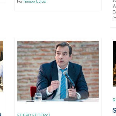
Por
Tiempo Judicial
W
C
P
R
S
FUERO FEDERAL