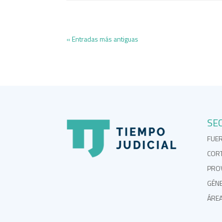
« Entradas más antiguas
SE
FUE
COR
PROV
GÉN
ÁRE