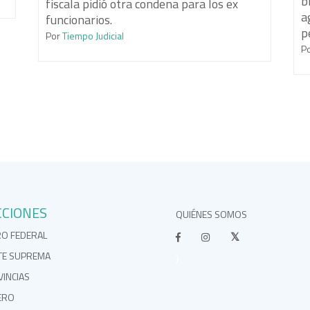
b
fiscala pidió otra condena para los ex
a
funcionarios.
p
Por
Tiempo Judicial
P
CCIONES
QUIÉNES SOMOS
RO FEDERAL
TE SUPREMA
}
INCIAS
ERO