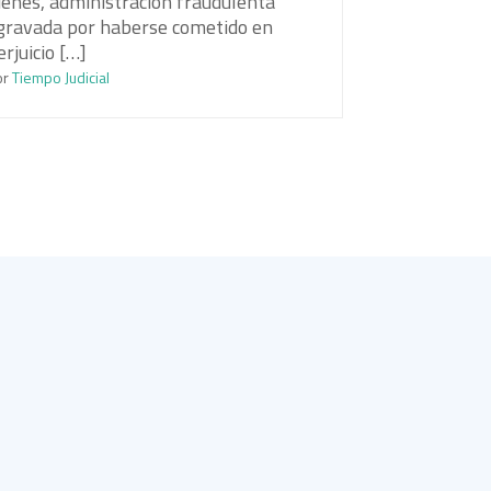
ienes, administración fraudulenta
gravada por haberse cometido en
erjuicio […]
or
Tiempo Judicial