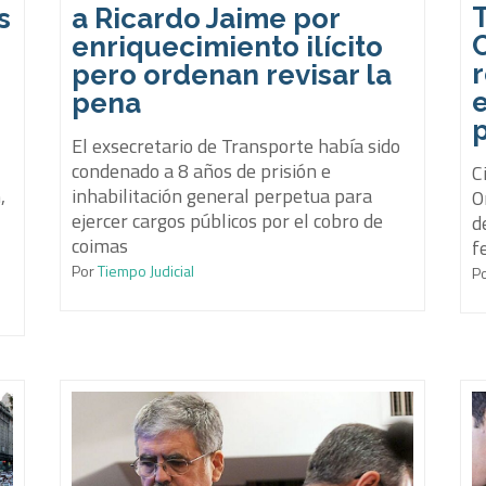
s
a Ricardo Jaime por
enriquecimiento ilícito
pero ordenan revisar la
pena
p
El exsecretario de Transporte había sido
condenado a 8 años de prisión e
C
,
inhabilitación general perpetua para
O
ejercer cargos públicos por el cobro de
d
coimas
f
Por
Tiempo Judicial
P