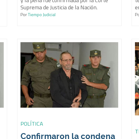
y la pena fue confirmada por la Corte
t
Suprema de Justicia de la Nación.
e
Por
Tiempo Judicial
P
POLÍTICA
T
Confirmaron la condena