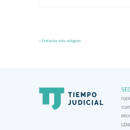
« Entradas más antiguas
SE
FUE
COR
PROV
GÉN