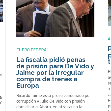
A
FUERO FEDERAL
La fiscalía pidió penas
de prisión para De Vido y
E
Jaime por la irregular
ue
a
compra de trenes a
s
Europa
a
c
Ricardo Jaime está preso condenado por
ia
P
corrupción y Julio De Vido con prisión
".
p
domiciliaria. Ahora, en otra causa la