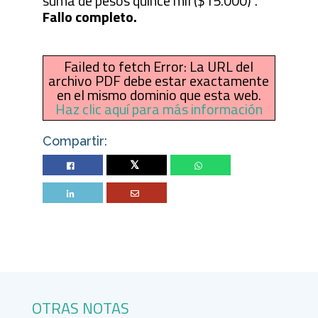
suma de pesos quince mil ($15.000)”.
Fallo completo.
Failed to fetch Error: La URL del
archivo PDF debe estar exactamente
en el mismo dominio que esta web.
Haz clic aquí para más información
Compartir:
Twitter
OTRAS NOTAS