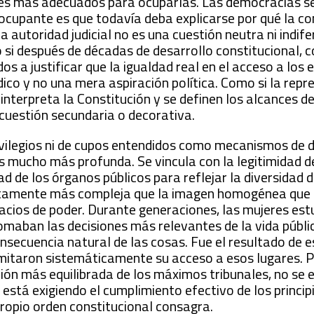
iles más adecuados para ocuparlas. Las democracias s
eocupante es que todavía deba explicarse por qué la 
 autoridad judicial no es una cuestión neutra ni indif
o si después de décadas de desarrollo constitucional, 
os a justificar que la igualdad real en el acceso a los 
dico y no una mera aspiración política. Como si la rep
interpreta la Constitución y se definen los alcances de
uestión secundaria o decorativa.
rivilegios ni de cupos entendidos como mecanismos de d
es mucho más profunda. Se vincula con la legitimidad 
dad de los órganos públicos para reflejar la diversidad 
nitamente más compleja que la imagen homogénea que
acios de poder. Durante generaciones, las mujeres est
omaban las decisiones más relevantes de la vida públi
onsecuencia natural de las cosas. Fue el resultado de 
 limitaron sistemáticamente su acceso a esos lugares. P
ón más equilibrada de los máximos tribunales, no se 
e está exigiendo el cumplimiento efectivo de los princip
propio orden constitucional consagra.