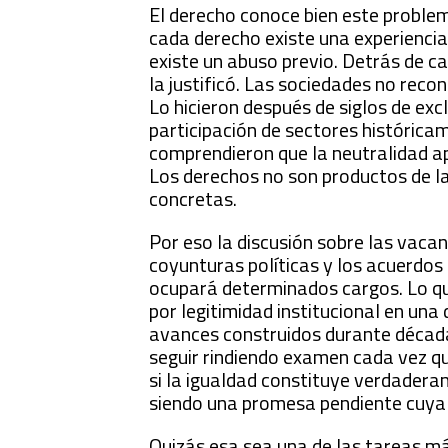
El derecho conoce bien este problem
cada derecho existe una experiencia 
existe un abuso previo. Detrás de c
la justificó. Las sociedades no reco
Lo hicieron después de siglos de ex
participación de sectores histórica
comprendieron que la neutralidad a
Los derechos no son productos de la 
concretas.
Por eso la discusión sobre las vaca
coyunturas políticas y los acuerdos
ocupará determinados cargos. Lo qu
por legitimidad institucional en una
avances construidos durante década
seguir rindiendo examen cada vez qu
si la igualdad constituye verdaderam
siendo una promesa pendiente cuya 
Quizás esa sea una de las tareas má