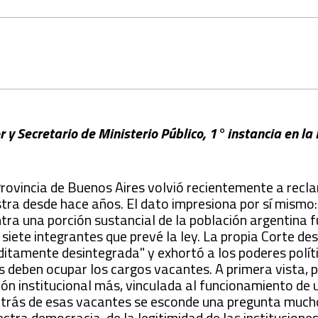
z
 Secretario de Ministerio Público, 1° instancia en la 
Provincia de Buenos Aires volvió recientemente a recl
tra desde hace años. El dato impresiona por sí mismo
ntra una porción sustancial de la población argentina 
iete integrantes que prevé la ley. La propia Corte desc
ditamente desintegrada" y exhortó a los poderes polít
s deben ocupar los cargos vacantes. A primera vista, 
ión institucional más, vinculada al funcionamiento de 
detrás de esas vacantes se esconde una pregunta muc
stra democracia, de la legitimidad de las instituciones