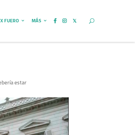
 X FUERO
MÁS
ebería estar