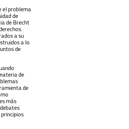
ue el problema
sidad de
cia de Brecht
 derechos.
rados a su
struidos a lo
puntos de
cuando
materia de
roblemas
rramienta de
como
res más
e debates
 principios