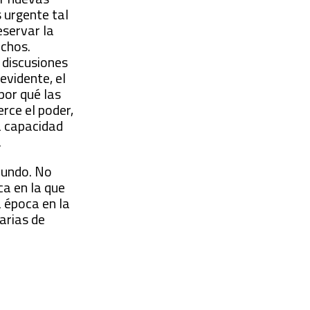
 urgente tal
eservar la
echos.
 discusiones
evidente, el
por qué las
rce el poder,
la capacidad
.
fundo. No
a en la que
a época en la
arias de