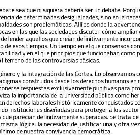
debate sea que ni siquiera debería ser un debate. Porq
tencia de determinadas desigualdades, sino en la nece
gualdades son problemáticas. Allí es donde la adverten
ocas en las que las sociedades discuten cómo ampliar
 defender aquellos que creían definitivamente incorpo
o de esos tiempos. Un tiempo en el que consensos con
abilidad y en el que principios que funcionaban como 
 terreno de las controversias básicas.
género y la integración de las Cortes. Lo observamos 
adigmas construidos desde los derechos humanos en 
oponerse respuestas exclusivamente punitivas para p
iviza la importancia de la universidad pública como he
tan derechos laborales históricamente conquistados 
ndo instituciones diseñadas para proteger a los secto
s que parecían definitivamente superadas. Se trata d
misma lógica: la necesidad de justificar una y otra vez
mínimo de nuestra convivencia democrática.