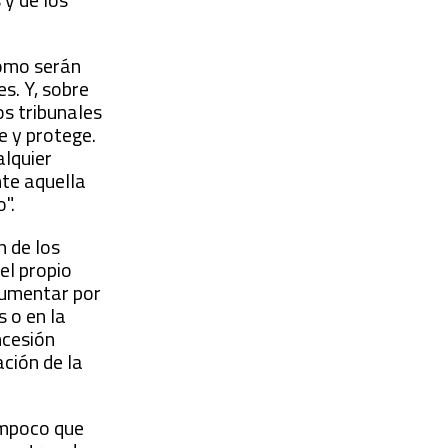
cómo serán
es. Y, sobre
os tribunales
e y protege.
alquier
nte aquella
".
n de los
el propio
rgumentar por
s o en la
ncesión
ción de la
ampoco que