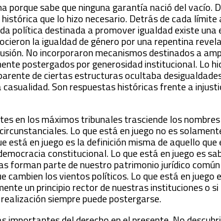
a porque sabe que ninguna garantía nació del vacío. 
histórica que lo hizo necesario. Detrás de cada límite 
ada política destinada a promover igualdad existe una 
nocieron la igualdad de género por una repentina revel
clusión. No incorporaron mecanismos destinados a ampl
mente postergados por generosidad institucional. Lo hi
parente de ciertas estructuras ocultaba desigualdade
casualidad. Son respuestas históricas frente a injusti
ntes en los máximos tribunales trasciende los nombres 
 circunstanciales. Lo que está en juego no es solament
e está en juego es la definición misma de aquello qu
 democracia constitucional. Lo que está en juego es sab
s forman parte de nuestro patrimonio jurídico común 
e cambien los vientos políticos. Lo que está en juego 
ente un principio rector de nuestras instituciones o si
realización siempre puede postergarse.
s importantes del derecho en el presente. No descubr