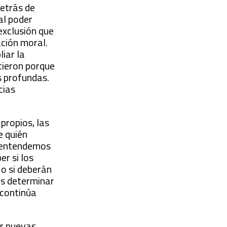
Detrás de
al poder
exclusión que
ación moral.
iar la
cieron porque
s profundas.
cias
propios, las
e quién
e entendemos
er si los
o si deberán
es determinar
 continúa
ir nuevas