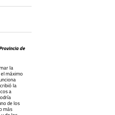
Provincia de
amar la
: el máximo
funciona
ribió la
icos a
podría
uno de los
ho más
 y de los