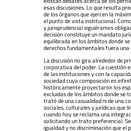
existan debates acerca de los perf
esas discusiones. Lo que resulta pr
de los órganos que ejercen la máxima
el punto de vista institucional. Com
y jurisprudencial siguiéramos obligad
decisión constituye un mandato jurí
equilibrada en los ámbitos donde se 
derechos fundamentales fuera una c
La discusión no gira alrededor de p
corporativa del poder. La cuestión 
de las instituciones y con la capaci
sociedad cuya composición es infi
históricamente proyectaron los esp
excluidas de los ámbitos donde se t
trató de una casualidad ni de una c
sociales, culturales y jurídicas que
cuando hoy se reclama una integraci
solicitando un trato preferencial. S
igualdad y no discriminación que el 