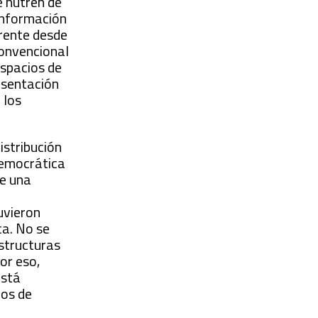
e nutren de
conformación
erente desde
convencional
espacios de
resentación
 los
istribución
democrática
de una
uvieron
ca. No se
estructuras
or eso,
está
ios de