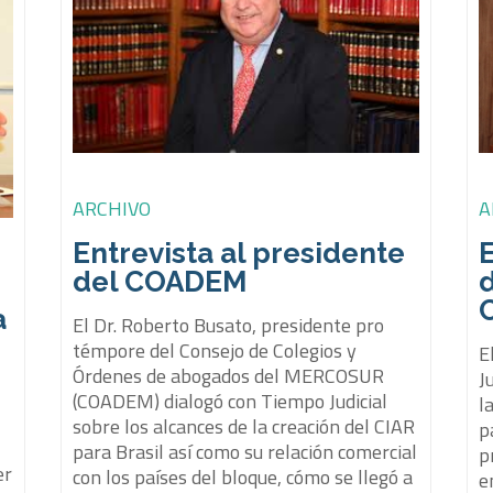
A
ARCHIVO
E
Entrevista al presidente
d
del COADEM
a
El Dr. Roberto Busato, presidente pro
témpore del Consejo de Colegios y
E
Órdenes de abogados del MERCOSUR
J
(COADEM) dialogó con Tiempo Judicial
l
sobre los alcances de la creación del CIAR
p
para Brasil así como su relación comercial
p
er
con los países del bloque, cómo se llegó a
e