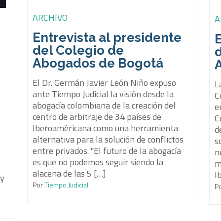
ARCHIVO
A
Entrevista al presidente
E
del Colegio de
Abogados de Bogotá
El Dr. Germán Javier León Niño expuso
L
ante Tiempo Judicial la visión desde la
C
abogacía colombiana de la creación del
e
centro de arbitraje de 34 países de
C
Iberoaméricana como una herramienta
d
alternativa para la solución de conflictos
s
entre privados. "El futuro de la abogacía
n
es que no podemos seguir siendo la
m
alacena de las 5 […]
I
 y
Por
Tiempo Judicial
P