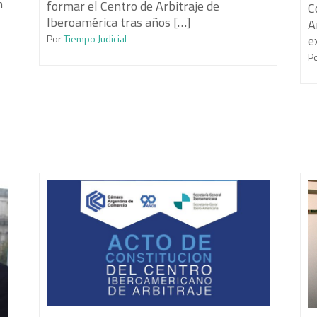
n
formar el Centro de Arbitraje de
C
Iberoamérica tras años […]
A
e
Por
Tiempo Judicial
P