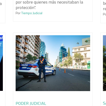
por sobre quienes más necesitaban la
b
a
protección".
r
Por
Tiempo Judicial
P
S
PODER JUDICIAL