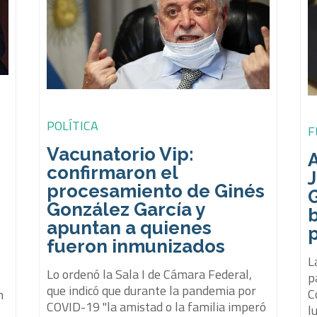
POLÍTICA
F
Vacunatorio Vip:
A
confirmaron el
J
procesamiento de Ginés
G
González García y
b
apuntan a quienes
fueron inmunizados
L
Lo ordenó la Sala I de Cámara Federal,
p
que indicó que durante la pandemia por
C
n
COVID-19 "la amistad o la familia imperó
l