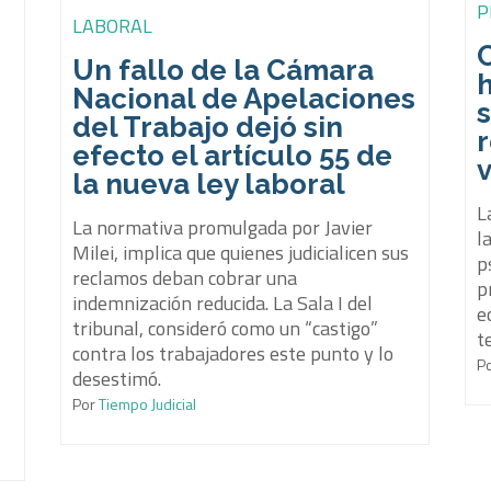
P
LABORAL
Un fallo de la Cámara
Nacional de Apelaciones
s
del Trabajo dejó sin
efecto el artículo 55 de
v
la nueva ley laboral
L
La normativa promulgada por Javier
l
Milei, implica que quienes judicialicen sus
p
reclamos deban cobrar una
p
indemnización reducida. La Sala I del
e
l
tribunal, consideró como un “castigo”
t
contra los trabajadores este punto y lo
P
desestimó.
Por
Tiempo Judicial