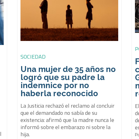
P
SOCIEDAD
F
Una mujer de 35 años no
c
logró que su padre la
indemnice por no
haberla reconocido
La Justicia rechazó el reclamo al concluir
E
que el demandado no sabía de su
d
e
existencia: afirmó que la madre nunca le
d
informó sobre el embarazo ni sobre la
e
l
hija.
P